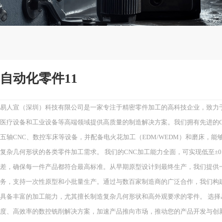
自动化零件11
易人宣（深圳）科技有限公司是一家专注于精密零件加工的高科技企业，致力
医疗设备和工业设备等高端领域提供高质量的制造解决方案。我们拥有先进的C
五轴CNC、数控车床等设备，并配备电火花加工（EDM/WEDM）和磨床，
复杂几何形状的各类零件加工需求。 我们的CNC加工能力全面，可实现低至±0.
差，确保每一件产品都符合最高标准。从早期原型设计到最终生产，我们提供
务，支持一次性原型和小批量生产。通过与数百家制造商的广泛合作，我们构
具备丰富的加工能力，尤其擅长制造复杂几何形状和高外观要求的零件。 选择
度、高效率的数控铣削解决方案，加速产品推向市场，推动您的产品开发与创