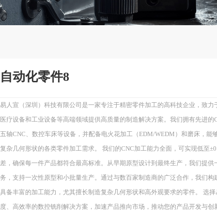
自动化零件8
易人宣（深圳）科技有限公司是一家专注于精密零件加工的高科技企业，致力
医疗设备和工业设备等高端领域提供高质量的制造解决方案。我们拥有先进的C
五轴CNC、数控车床等设备，并配备电火花加工（EDM/WEDM）和磨床，
复杂几何形状的各类零件加工需求。 我们的CNC加工能力全面，可实现低至±0.
差，确保每一件产品都符合最高标准。从早期原型设计到最终生产，我们提供
务，支持一次性原型和小批量生产。通过与数百家制造商的广泛合作，我们构
具备丰富的加工能力，尤其擅长制造复杂几何形状和高外观要求的零件。 选择
度、高效率的数控铣削解决方案，加速产品推向市场，推动您的产品开发与创