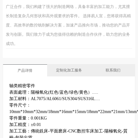
广泛合作，我们构建了强大的制造网络，具备丰富的加工能力，尤其擅
长制造复杂几何形状和高外观要求的零件。 选择易人宣，您将获得高精
度、高效率的数控铣削解决方案，加速产品推向市场，推动您的产品开
发与创新。我们致力于成为您值得信赖的制造合作伙伴，助力您的业务
成功。
定制化加工服务
联系我们
产品详情
轴类精密零件
表面處理：陽極氧化(红色/蓝色/绿色/黄色）.....
加工材料：AL7075/AL6061/SUS304/SUS316L....
零件尺寸：
10mm*10mm*32mm/18mm*16mm*15mm/18mm*22mm*21mm/13mm
零件重量：0.001KG
加工精度：±0.01
加工工藝：傳統銑床-平面磨床-CNC数控车床加工-陽極氧化-質
檢-包裝出貨